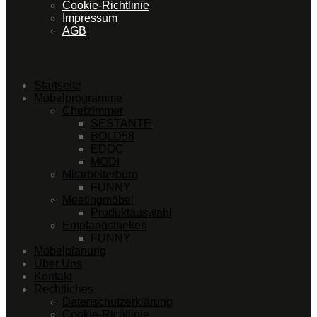
Cookie-Richtlinie
Impressum
AGB
Menu
Startseite
Möbelprogramme
Chefzimmer
SESTANTE
BOLD58
EDOC
MODI
Mitarbeiterbüro
FUNNY
Meetingmöbel
Produktauswahl
Empfangstheken
FUNNY
Möbelplanung
Über Uns
Kontakt
Rechtliches
Datenschutzerklärung
Cookie-Richtlinie