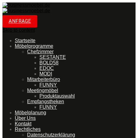
ANFRAGE
Skip to content
Startseite
Möbelprogramme
Chefzimmer
SESTANTE
BOLD58
EDOC
MODI
Mitarbeiterbüro
FUNNY
Meetingmöbel
Produktauswahl
Empfangstheken
FUNNY
Möbelplanung
Über Uns
Kontakt
Rechtliches
Datenschutzerklärung